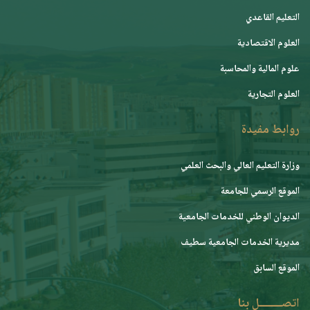
التعليم القاعدي
العلوم الاقتصادية
علوم المالية والمحاسبة
العلوم التجارية
روابط مفيدة
وزارة التعليم العالي والبحث العلمي
الموقع الرسمي للجامعة
ﺍﻟﺪﻳﻮﺍﻥ ﺍﻟﻮﻃﻨﻲ ﻟﻠﺨﺪﻣﺎﺕ ﺍﻟﺠﺎﻣﻌﻴﺔ
مديرية الخدمات الجامعية سطيف
الموقع السابق
اتصــــــــل بنا