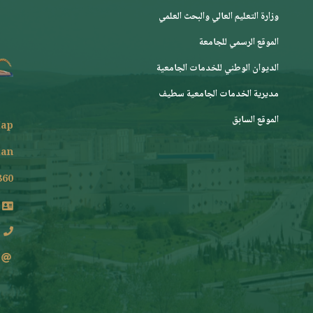
وزارة التعليم العالي والبحث العلمي
الموقع الرسمي للجامعة
ﺍﻟﺪﻳﻮﺍﻥ ﺍﻟﻮﻃﻨﻲ ﻟﻠﺨﺪﻣﺎﺕ ﺍﻟﺠﺎﻣﻌﻴﺔ
مديرية الخدمات الجامعية سطيف
الموقع السابق
ap
lan
360