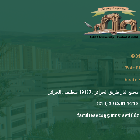
M
Voir P
Visite 
مجمع الباز طريق الجزائر ، 19137 سطيف ، الجزائر
(213) 36 62 01 54/50
facultesecsg@univ-setif.dz