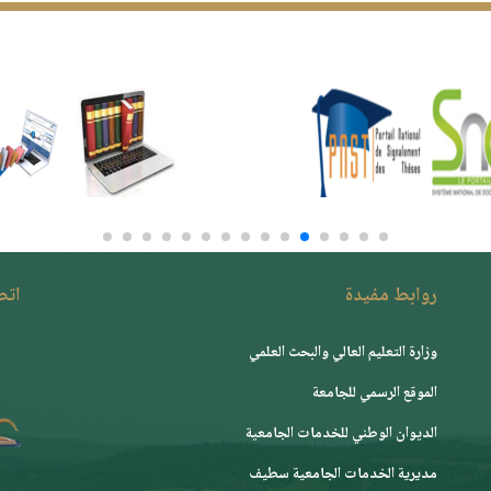
روابط مفيدة
اتصـ
وزارة التعليم العالي والبحث العلمي
الموقع الرسمي للجامعة
ﺍﻟﺪﻳﻮﺍﻥ ﺍﻟﻮﻃﻨﻲ ﻟﻠﺨﺪﻣﺎﺕ ﺍﻟﺠﺎﻣﻌﻴﺔ
مديرية الخدمات الجامعية سطيف