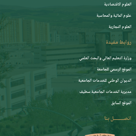
العلوم الاقتصادية
علوم المالية والمحاسبة
العلوم التجارية
روابط مفيدة
وزارة التعليم العالي والبحث العلمي
الموقع الرسمي للجامعة
ﺍﻟﺪﻳﻮﺍﻥ ﺍﻟﻮﻃﻨﻲ ﻟﻠﺨﺪﻣﺎﺕ ﺍﻟﺠﺎﻣﻌﻴﺔ
مديرية الخدمات الجامعية سطيف
الموقع السابق
اتصــــــــل بنا