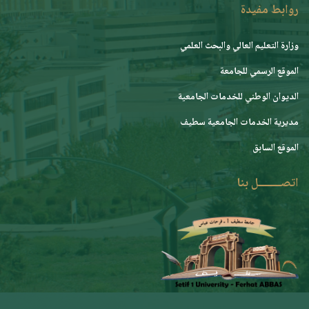
روابط مفيدة
وزارة التعليم العالي والبحث العلمي
الموقع الرسمي للجامعة
ﺍﻟﺪﻳﻮﺍﻥ ﺍﻟﻮﻃﻨﻲ ﻟﻠﺨﺪﻣﺎﺕ ﺍﻟﺠﺎﻣﻌﻴﺔ
مديرية الخدمات الجامعية سطيف
الموقع السابق
اتصــــــــل بنا