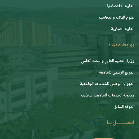
العلوم الاقتصادية
علوم المالية والمحاسبة
العلوم التجارية
روابط مفيدة
وزارة التعليم العالي والبحث العلمي
الموقع الرسمي للجامعة
ﺍﻟﺪﻳﻮﺍﻥ ﺍﻟﻮﻃﻨﻲ ﻟﻠﺨﺪﻣﺎﺕ ﺍﻟﺠﺎﻣﻌﻴﺔ
مديرية الخدمات الجامعية سطيف
الموقع السابق
اتصــــــــل بنا