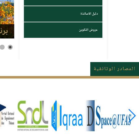
دليل الاساتذة
برن
عروض التكوين
المصادر الوثائقية