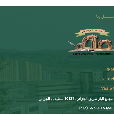
ـــــــل بنا
M
Voir P
Visite 
مجمع الباز طريق الجزائر ، 19137 سطيف ، الجزائر
(213) 36 62 01 54/50