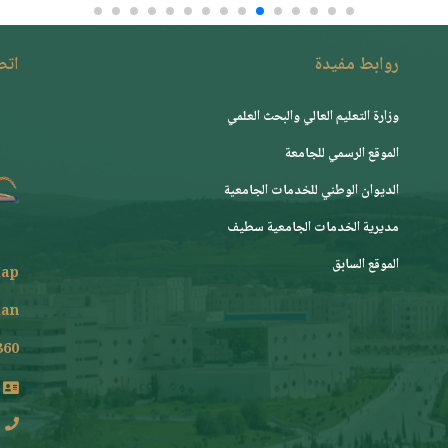
روابط مفيدة
اتصـ
وزارة التعليم العالي والبحث العلمي
الموقع الرسمي للجامعة
ﺍﻟﺪﻳﻮﺍﻥ ﺍﻟﻮﻃﻨﻲ ﻟﻠﺨﺪﻣﺎﺕ ﺍﻟﺠﺎﻣﻌﻴﺔ
مديرية الخدمات الجامعية سطيف
الموقع السابق
ap
lan
360