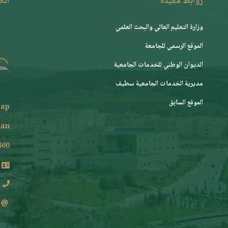
روابط مفيدة
اتصـ
وزارة التعليم العالي والبحث العلمي
الموقع الرسمي للجامعة
ﺍﻟﺪﻳﻮﺍﻥ ﺍﻟﻮﻃﻨﻲ ﻟﻠﺨﺪﻣﺎﺕ ﺍﻟﺠﺎﻣﻌﻴﺔ
مديرية الخدمات الجامعية سطيف
الموقع السابق
ap
lan
360