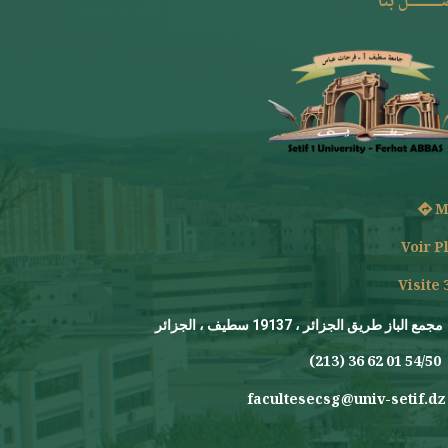
ـــــــل بنا
M
Voir P
Visite 
مجمع الباز طريق الجزائر ، 19137 سطيف ، الجزائر
(213) 36 62 01 54/50
facultesecsg@univ-setif.dz