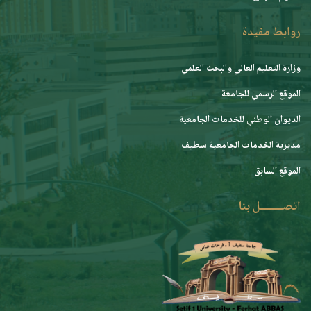
روابط مفيدة
وزارة التعليم العالي والبحث العلمي
الموقع الرسمي للجامعة
ﺍﻟﺪﻳﻮﺍﻥ ﺍﻟﻮﻃﻨﻲ ﻟﻠﺨﺪﻣﺎﺕ ﺍﻟﺠﺎﻣﻌﻴﺔ
مديرية الخدمات الجامعية سطيف
الموقع السابق
اتصــــــــل بنا